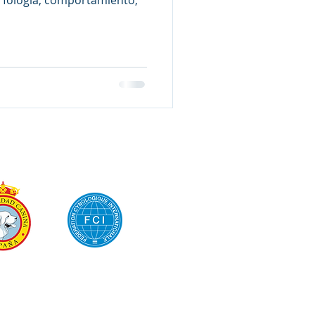
rfología, comportamiento,
/ FCI angeschlossener Club: