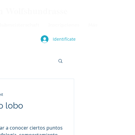
en Wolfshundrasse
lubmeisterschaft
Inscripciones
Más
Identifícate
it
ro lobo
dar a conocer ciertos puntos