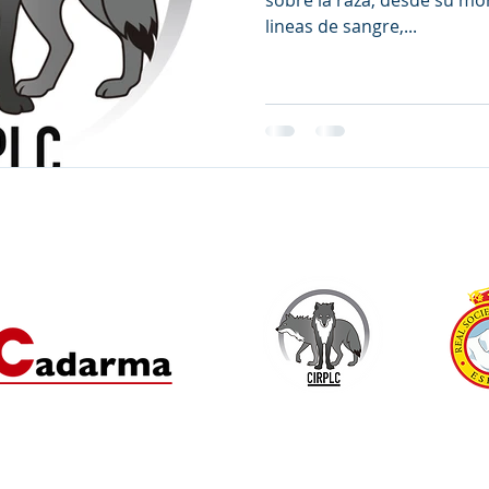
sobre la raza, desde su mo
lineas de sangre,...
hoslowakischen Wolfshundes. 2019
Der RSCE 
Unser Sponsor: