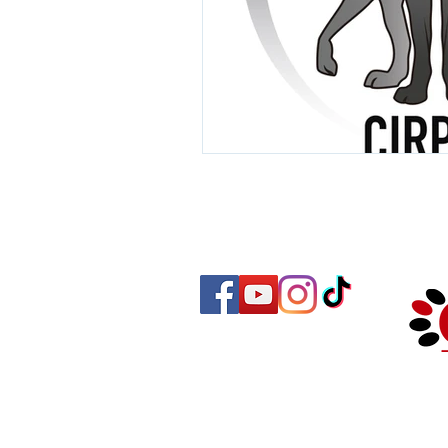
Iberischer Klub der Rasse des tschec
Nutzungsbedingungen