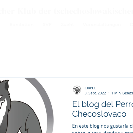
scher Klub der tschechoslowakisch
n
Bonitation
SVP
Zucht
Veranstaltungen
C
CIRPLC
3. Sept. 2022
1 Min. Leseze
El blog del Per
Checoslovaco
En este blog nos gustaría 