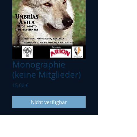
Monographie
(keine Mitglieder)
Preis
15,00 €
Nicht verfügbar
Allgemeiner Publikumspreis,
Nichtmitglieder von CIRPLC