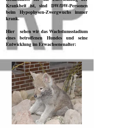
Krankheit ist, sind DW/DW-Personen
beim Hypophysen-Zwergwuchs immer
krank.
Hier
sehen wir das Wachstumsstadium
eines betroffenen Hundes und seine
Entwicklung im Erwachsenenalter: