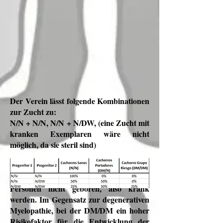
Der Verein lässt folgende Kombinationen
zur Zucht zu:
N/N + N/N, N/N + N/DW, (eine Zucht mit
kranken Exemplaren wäre nicht
möglich, da sie steril sind)
In jedem Fall muss ein Elternteil frei sein,
damit ist sichergestellt, dass DW/DW-
Personen nicht geboren, also krank
werden. Im Gegensatz zur degenerativen
Myelopathie, bei der DM/DM ein hoher
Risikofaktor für die Entwicklung der