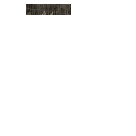
Hüftdysplasie
Ellbogendysplasie
degenerative Myelopathie
Hypophysärer Zwergwuchs