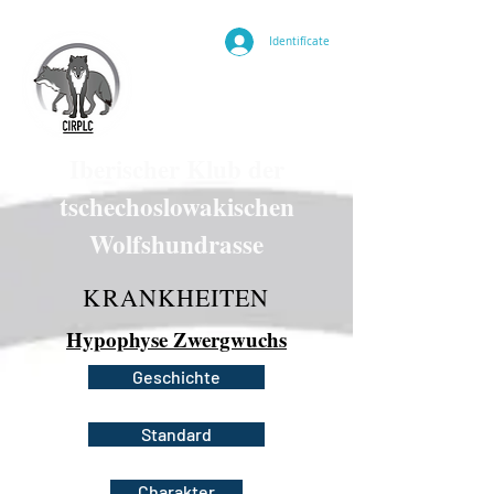
Identifícate
Iberischer Klub der
tschechoslowakischen
Wolfshundrasse
KRANKHEITEN
Hypophyse Zwergwuchs
Geschichte
Standard
Charakter